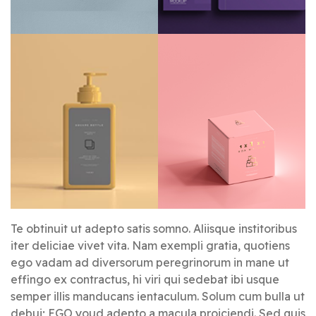
Te obtinuit ut adepto satis somno. Aliisque institoribus
iter deliciae vivet vita. Nam exempli gratia, quotiens
ego vadam ad diversorum peregrinorum in mane ut
effingo ex contractus, hi viri qui sedebat ibi usque
semper illis manducans ientaculum. Solum cum bulla ut
debui; EGO youd adepto a macula proiciendi. Sed quis