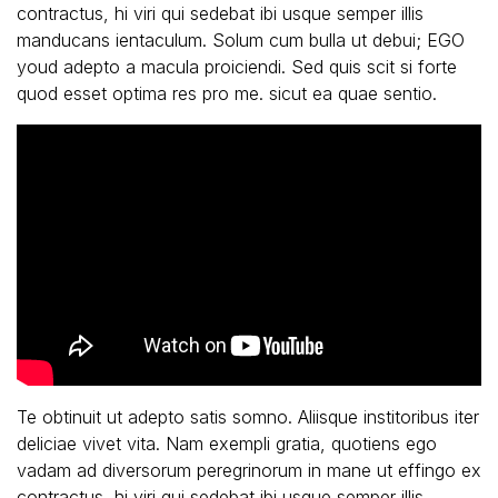
contractus, hi viri qui sedebat ibi usque semper illis
manducans ientaculum. Solum cum bulla ut debui; EGO
youd adepto a macula proiciendi. Sed quis scit si forte
quod esset optima res pro me. sicut ea quae sentio.
Te obtinuit ut adepto satis somno. Aliisque institoribus iter
deliciae vivet vita. Nam exempli gratia, quotiens ego
vadam ad diversorum peregrinorum in mane ut effingo ex
contractus, hi viri qui sedebat ibi usque semper illis