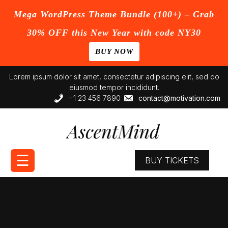
Mega WordPress Theme Bundle (100+) – Grab
30% OFF this New Year with code NY30
BUY NOW
HOME
Skip
BLOG
Lorem ipsum dolor sit amet, consectetur adipiscing elit, sed do
to
eiusmod tempor incididunt.
PAGE
content
+1 23 456 7890
contact@motivation.com
CONTACT
BUY
NOW
☰
BUY TICKETS