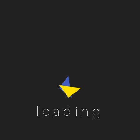
tle”
d
*
loading