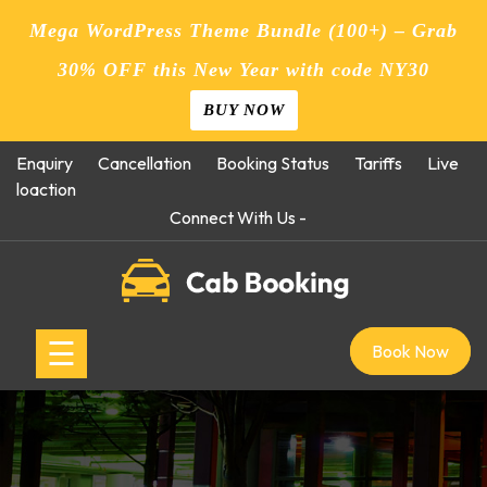
Mega WordPress Theme Bundle (100+) – Grab
30% OFF this New Year with code NY30
BUY NOW
Skip
Enquiry
Cancellation
Booking Status
Tariffs
Live
to
loaction
content
Connect With Us -
☰
Book Now