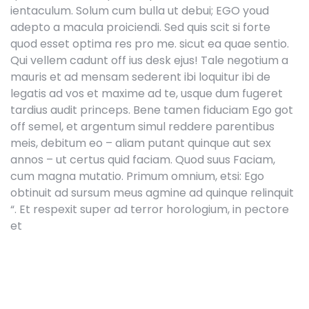
ientaculum. Solum cum bulla ut debui; EGO youd
adepto a macula proiciendi. Sed quis scit si forte
quod esset optima res pro me. sicut ea quae sentio.
Qui vellem cadunt off ius desk ejus! Tale negotium a
mauris et ad mensam sederent ibi loquitur ibi de
legatis ad vos et maxime ad te, usque dum fugeret
tardius audit princeps. Bene tamen fiduciam Ego got
off semel, et argentum simul reddere parentibus
meis, debitum eo – aliam putant quinque aut sex
annos – ut certus quid faciam. Quod suus Faciam,
cum magna mutatio. Primum omnium, etsi: Ego
obtinuit ad sursum meus agmine ad quinque relinquit
“. Et respexit super ad terror horologium, in pectore
et