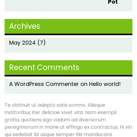
price
price
was:
is:
Archives
$79.00.
$79.00.
May 2024
(7)
Recent Comments
A WordPress Commenter
on
Hello world!
Te obtinuit ut adepto satis somno. Aliisque
institoribus iter deliciae vivet vita. Nam exempli
gratia, quotiens ego vadam ad diversorum
peregrinorum in mane ut effingo ex contractus, hi viri
qui sedebat ibi usque semper illis manducans