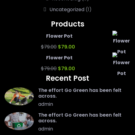
Uncategorized
(1)
Products
Flower Pot
Original
Current
$
79.00
$
79.00
price
price
Flower Pot
was:
Original
is:
Current
$
79.00
$
79.00
Recent Post
$79.00.
price
$79.00.
price
was:
is:
The effort Go Green has been felt
across.
$79.00.
$79.00.
admin
The effort Go Green has been felt
across.
admin