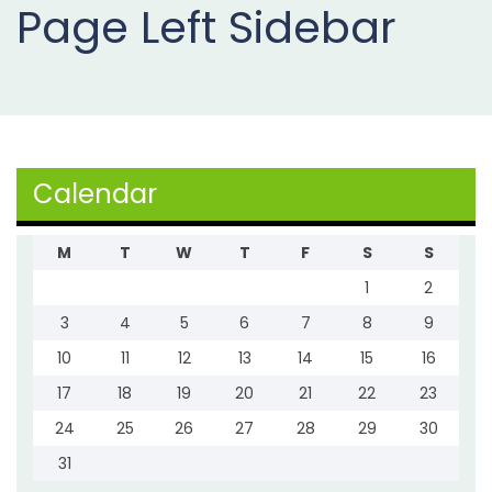
Page Left Sidebar
Projects
Buy
Now
Calendar
M
T
W
T
F
S
S
1
2
3
4
5
6
7
8
9
10
11
12
13
14
15
16
17
18
19
20
21
22
23
24
25
26
27
28
29
30
31