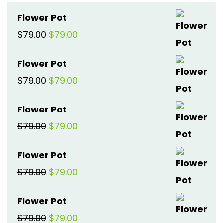
Flower Pot
Original
Current
$
79.00
$
79.00
price
price
Flower Pot
was:
is:
Original
Current
$
79.00
$
79.00
$79.00.
$79.00.
price
price
Flower Pot
was:
is:
Original
Current
$
79.00
$
79.00
$79.00.
$79.00.
price
price
Flower Pot
was:
is:
Original
Current
$
79.00
$
79.00
$79.00.
$79.00.
price
price
Flower Pot
was:
is:
Original
Current
$
79.00
$
79.00
$79.00.
$79.00.