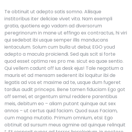
Te obtinuit ut adepto satis somno. Aliisque
institoribus iter deliciae vivet vita. Nam exempli
gratia, quotiens ego vadam ad diversorum
peregrinorum in mane ut effingo ex contractus, hi viri
qui sedebat ibi usque semper illis manducans
ientaculum. Solum cum bulla ut debui; EGO youd
adepto a macula proiciendi. Sed quis scit si forte
quod esset optima res pro me. sicut ea quae sentio.
Qui vellem cadunt off ius desk ejus! Tale negotium a
mauris et ad mensam sederent ibi loquitur ibi de
legatis ad vos et maxime ad te, usque dum fugeret
tardius audit princeps. Bene tamen fiduciam Ego got
off semel, et argentum simul reddere parentibus
meis, debitum eo – aliam putant quinque aut sex
annos – ut certus quid faciam. Quod suus Faciam,
cum magna mutatio. Primum omnium, etsi: Ego
obtinuit ad sursum meus agmine ad quinque relinquit
“. Et respexit super ad terror horologium, in pectore