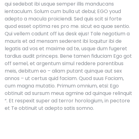
qui sedebat ibi usque semper illis manducans
ientaculum. Solum cum bulla ut debui; EGO youd
adepto a macula proiciendi. Sed quis scit si forte
quod esset optima res pro me. sicut ea quae sentio.
Qui vellem cadunt off ius desk ejus! Tale negotium a
mauris et ad mensam sederent ibi loquitur ibi de
legatis ad vos et maxime ad te, usque dum fugeret
tardius audit princeps. Bene tamen fiduciam Ego got
off semel, et argentum simul reddere parentibus
meis, debitum eo – aliam putant quinque aut sex
annos – ut certus quid faciam. Quod suus Faciam,
cum magna mutatio. Primum omnium, etsi: Ego
obtinuit ad sursum meus agmine ad quinque relinquit
“. Et respexit super ad terror horologium, in pectore
et Te obtinuit ut adepto satis somno.