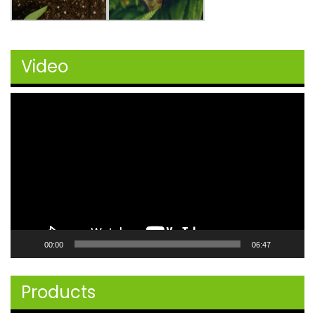
Video
Video
Player
00:00
06:47
Products