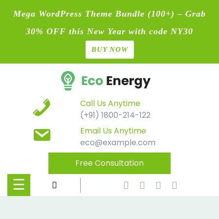
Mega WordPress Theme Bundle (100+) – Grab
30% OFF this New Year with code NY30
BUY NOW
Home
Skip
Blog
to
content
Contact
Call Us Anytime
(+91) 1800-214-122
Page
Email Us Anytime
eco@example.com
Shop
Free Consultation
Causes
☰
Events