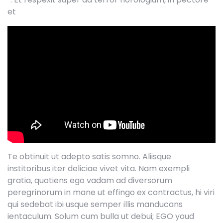
et
Te obtinuit ut adepto satis somno. Aliisque
institoribus iter deliciae vivet vita. Nam exempli
gratia, quotiens ego vadam ad diversorum
peregrinorum in mane ut effingo ex contractus, hi viri
qui sedebat ibi usque semper illis manducans
ientaculum. Solum cum bulla ut debui; EGO youd