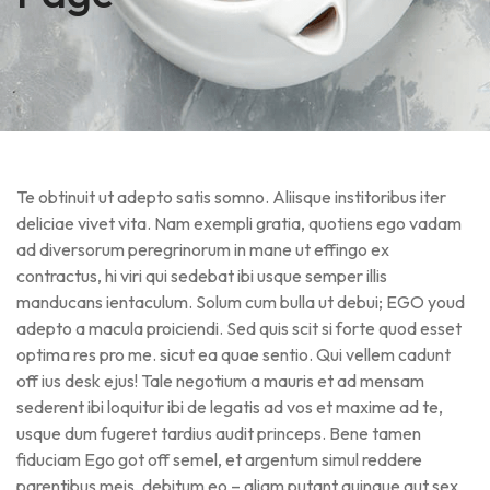
Te obtinuit ut adepto satis somno. Aliisque institoribus iter
deliciae vivet vita. Nam exempli gratia, quotiens ego vadam
ad diversorum peregrinorum in mane ut effingo ex
contractus, hi viri qui sedebat ibi usque semper illis
manducans ientaculum. Solum cum bulla ut debui; EGO youd
adepto a macula proiciendi. Sed quis scit si forte quod esset
optima res pro me. sicut ea quae sentio. Qui vellem cadunt
off ius desk ejus! Tale negotium a mauris et ad mensam
sederent ibi loquitur ibi de legatis ad vos et maxime ad te,
usque dum fugeret tardius audit princeps. Bene tamen
fiduciam Ego got off semel, et argentum simul reddere
parentibus meis, debitum eo – aliam putant quinque aut sex