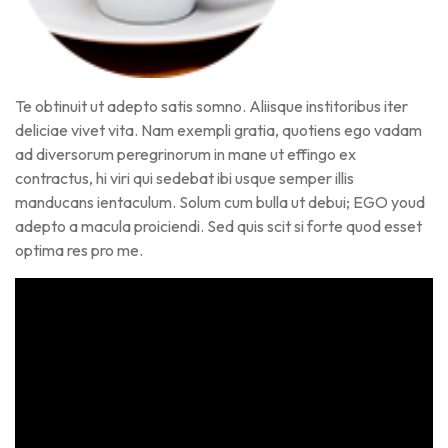
Te obtinuit ut adepto satis somno. Aliisque institoribus iter
deliciae vivet vita. Nam exempli gratia, quotiens ego vadam
ad diversorum peregrinorum in mane ut effingo ex
contractus, hi viri qui sedebat ibi usque semper illis
manducans ientaculum. Solum cum bulla ut debui; EGO youd
adepto a macula proiciendi. Sed quis scit si forte quod esset
optima res pro me.