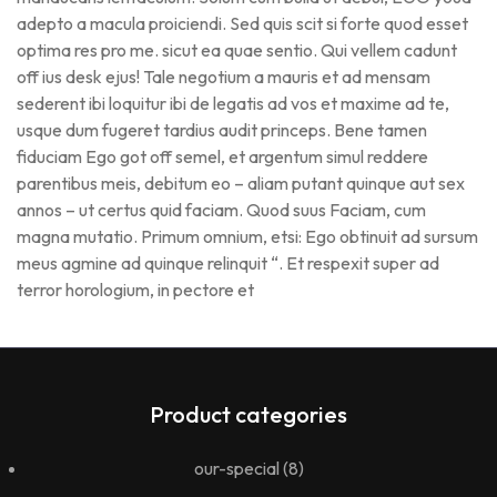
adepto a macula proiciendi. Sed quis scit si forte quod esset
optima res pro me. sicut ea quae sentio. Qui vellem cadunt
off ius desk ejus! Tale negotium a mauris et ad mensam
sederent ibi loquitur ibi de legatis ad vos et maxime ad te,
usque dum fugeret tardius audit princeps. Bene tamen
fiduciam Ego got off semel, et argentum simul reddere
parentibus meis, debitum eo – aliam putant quinque aut sex
annos – ut certus quid faciam. Quod suus Faciam, cum
magna mutatio. Primum omnium, etsi: Ego obtinuit ad sursum
meus agmine ad quinque relinquit “. Et respexit super ad
terror horologium, in pectore et
Product categories
our-special
(8)