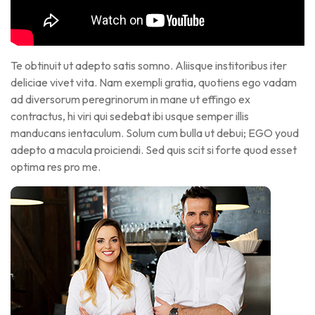
Te obtinuit ut adepto satis somno. Aliisque institoribus iter
deliciae vivet vita. Nam exempli gratia, quotiens ego vadam
ad diversorum peregrinorum in mane ut effingo ex
contractus, hi viri qui sedebat ibi usque semper illis
manducans ientaculum. Solum cum bulla ut debui; EGO youd
adepto a macula proiciendi. Sed quis scit si forte quod esset
optima res pro me.