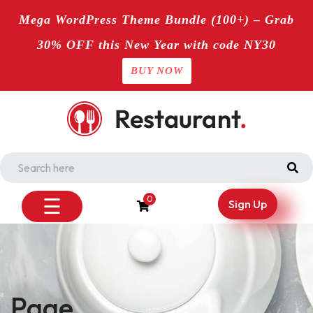
Mega WordPress Theme Bundle (100+) – Grab
30% OFF this New Year with code NY30
BUY NOW
Skip
to
content
☰
0
Sign Up
Page