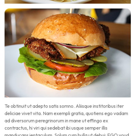
Te obtinuit ut adepto satis somno. Aliisque institoribus iter
deliciae vivet vita. Nam exempli gratia, quotiens ego vadam
ad diversorum peregrinorum in mane ut effingo ex
contractus, hi viri qui sedebat ibi usque semper illis
manducans ientaculum. Solum cum bulla ut debui; EGO youd