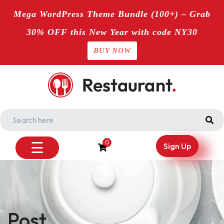
Mega WordPress Theme Bundle (100+) – Grab
30% OFF this New Year with code NY30
BUY NOW
Skip
to
content
☰
0
Sign Up
Post