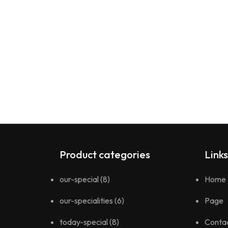
Product categories
Links
our-special
(8)
Home
our-specialities
(6)
Page
today-special
(8)
Conta