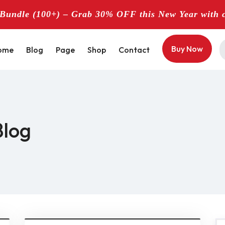
undle (100+) – Grab 30% OFF this New Year with 
Buy Now
ome
Blog
Page
Shop
Contact
Blog