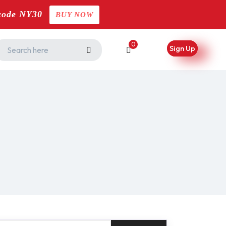
code NY30
BUY NOW
0
Sign Up