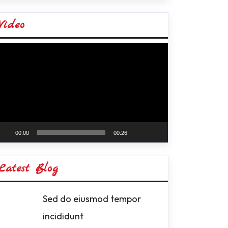
Video
deo
ayer
00:00
00:26
Latest Blog
Sed do eiusmod tempor
incididunt