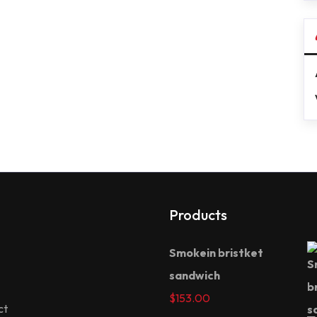
Products
Smokein bristket
sandwich
$
153.00
ct