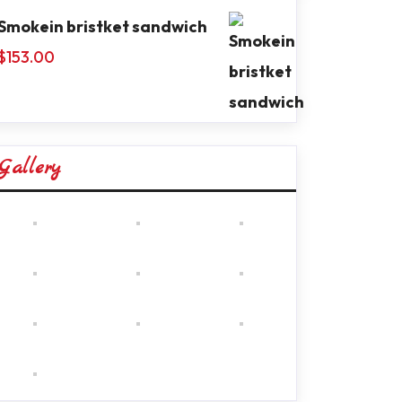
Smokein bristket sandwich
$
153.00
Gallery