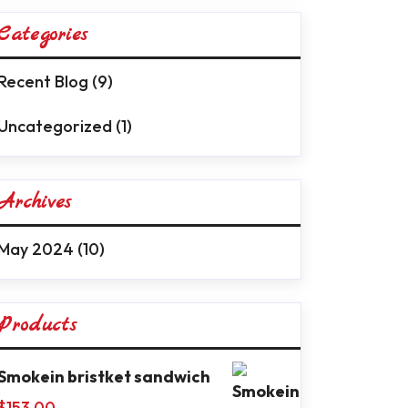
Categories
Recent Blog
(9)
Uncategorized
(1)
Archives
May 2024
(10)
Products
Smokein bristket sandwich
$
153.00